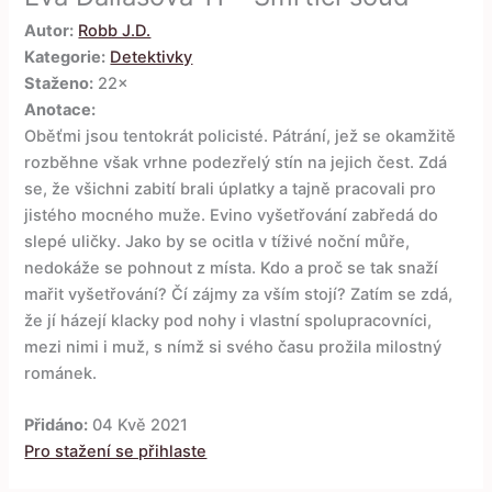
Autor:
Robb J.D.
Kategorie:
Detektivky
Staženo:
22×
Anotace:
Oběťmi jsou tentokrát policisté. Pátrání, jež se okamžitě
rozběhne však vrhne podezřelý stín na jejich čest. Zdá
se, že všichni zabití brali úplatky a tajně pracovali pro
jistého mocného muže. Evino vyšetřování zabředá do
slepé uličky. Jako by se ocitla v tíživé noční můře,
nedokáže se pohnout z místa. Kdo a proč se tak snaží
mařit vyšetřování? Čí zájmy za vším stojí? Zatím se zdá,
že jí házejí klacky pod nohy i vlastní spolupracovníci,
mezi nimi i muž, s nímž si svého času prožila milostný
románek.
Přidáno:
04 Kvě 2021
Pro stažení se přihlaste