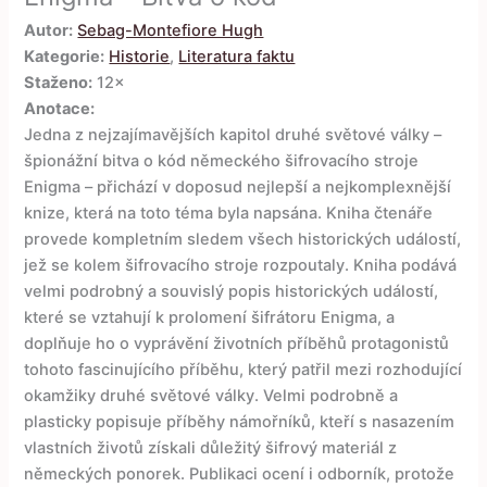
Autor:
Sebag-Montefiore Hugh
Kategorie:
Historie
,
Literatura faktu
Staženo:
12×
Anotace:
Jedna z nejzajímavějších kapitol druhé světové války –
špionážní bitva o kód německého šifrovacího stroje
Enigma – přichází v doposud nejlepší a nejkomplexnější
knize, která na toto téma byla napsána. Kniha čtenáře
provede kompletním sledem všech historických událostí,
jež se kolem šifrovacího stroje rozpoutaly. Kniha podává
velmi podrobný a souvislý popis historických událostí,
které se vztahují k prolomení šifrátoru Enigma, a
doplňuje ho o vyprávění životních příběhů protagonistů
tohoto fascinujícího příběhu, který patřil mezi rozhodující
okamžiky druhé světové války. Velmi podrobně a
plasticky popisuje příběhy námořníků, kteří s nasazením
vlastních životů získali důležitý šifrový materiál z
německých ponorek. Publikaci ocení i odborník, protože