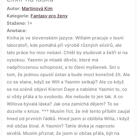
Autor:
Martinová Kim
Kategorie:
Fantasy pro ženy
Staženo:
1×
Anotace:
Kniha je ve slovenském jazyce. Willaim pracuje v lesní
laboratoři, kde pomáhá při výrobě různých elixírů, ale
tato práce ho moc nebaví. Chtěl by studovat a šetří si na
vysokou. Yasmin je mladé děvče, které má
nadpřirozenou schopnost, a to čtení myšlenek. Sní o
tom, že jednou opustí ústav a bude moct konečně žít. Ale
co se stane, když se Will a Yasmin setkají? Ale co když
se na scéně objeví Kieron Daye a nabídne Yasmin to, co
si vždy přála a to svobodu. Ale nebude to jen tak. A co
Willova bývalá láska? Jak ona zamíchá dějem? To se
dozvíte v knize. *** Musím říct, že mě tento příběh zaujal
hned od prvních řádků. Hned jsem si oblíbila Willa, i když
mě občas štval. A Yasmin? Tahle dívka je naprosto
skvělá. Musím přiznat, že jsem si občas přála, být na