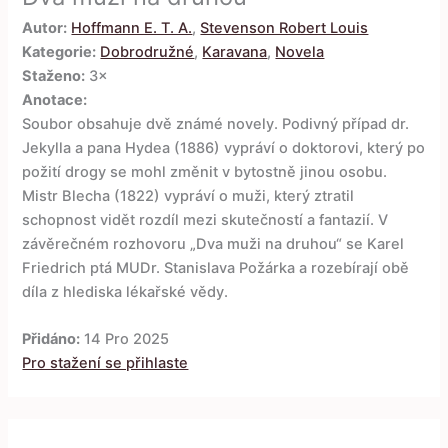
Autor:
Hoffmann E. T. A.
,
Stevenson Robert Louis
Kategorie:
Dobrodružné
,
Karavana
,
Novela
Staženo:
3×
Anotace:
Soubor obsahuje dvě známé novely. Podivný případ dr.
Jekylla a pana Hydea (1886) vypráví o doktorovi, který po
požití drogy se mohl změnit v bytostně jinou osobu.
Mistr Blecha (1822) vypráví o muži, který ztratil
schopnost vidět rozdíl mezi skutečností a fantazií. V
závěrečném rozhovoru „Dva muži na druhou“ se Karel
Friedrich ptá MUDr. Stanislava Požárka a rozebírají obě
díla z hlediska lékařské vědy.
Přidáno:
14 Pro 2025
Pro stažení se přihlaste