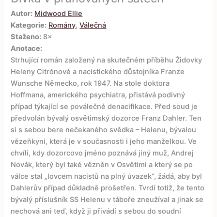
Autor:
Midwood Ellie
Kategorie:
Romány
,
Válečná
Staženo:
8×
Anotace:
Strhující román založený na skutečném příběhu Židovky
Heleny Citrónové a nacistického důstojníka Franze
Wunsche Německo, rok 1947. Na stole doktora
Hoffmana, amerického psychiatra, přistává podivný
případ týkající se poválečné denacifikace. Před soud je
předvolán bývalý osvětimský dozorce Franz Dahler. Ten
si s sebou bere nečekaného svědka – Helenu, bývalou
vězeňkyni, která je v současnosti i jeho manželkou. Ve
chvíli, kdy dozorcovo jméno poznává jiný muž, Andrej
Novák, který byl také vězněn v Osvětimi a který se po
válce stal „lovcem nacistů na plný úvazek“, žádá, aby byl
Dahlerův případ důkladně prošetřen. Tvrdí totiž, že tento
bývalý příslušník SS Helenu v táboře zneužíval a jinak se
nechová ani teď, když ji přivádí s sebou do soudní