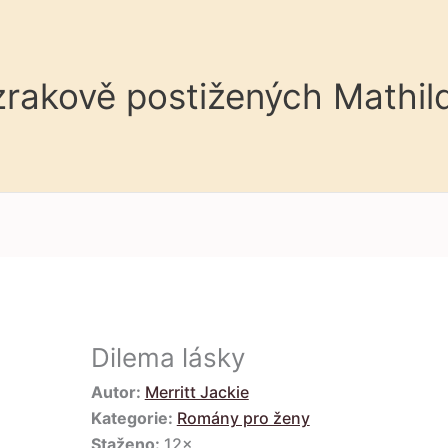
 zrakově postižených Mathil
Dilema lásky
Autor:
Merritt Jackie
Kategorie:
Romány pro ženy
Staženo:
12×