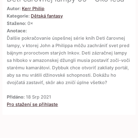
Autor:
Kerr Philip
Kategorie:
Dětská fantasy
Staženo:
0×
Anotace:
Ďalšie pokračovanie úspešnej série kníh Deti čarovnej
lampy, v ktorej John a Philippa môžu zachrániť svet pred
bájnym proroctvom starých Inkov. Deti zázračnej lampy
sa hlboko v amazonskej džungli musia postaviť zoči-voči
starému kamarátovi. Dybbuk chce otvoriť zakliaty portál,
aby sa mu vrátili džinovské schopnosti. Dokážu ho
dvojčatá zastaviť, skôr ako zničí úplne všetko?
Přidáno:
18 Srp 2021
Pro stažení se přihlaste