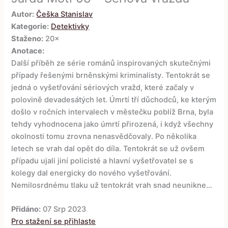
Autor:
Češka Stanislav
Kategorie:
Detektivky
Staženo:
20×
Anotace:
Další příběh ze série románů inspirovaných skutečnými
případy řešenými brněnskými kriminalisty. Tentokrát se
jedná o vyšetřování sériových vražd, které začaly v
polovině devadesátých let. Úmrtí tří důchodců, ke kterým
došlo v ročních intervalech v městečku poblíž Brna, byla
tehdy vyhodnocena jako úmrtí přirozená, i když všechny
okolnosti tomu zrovna nenasvědčovaly. Po několika
letech se vrah dal opět do díla. Tentokrát se už ovšem
případu ujali jiní policisté a hlavní vyšetřovatel se s
kolegy dal energicky do nového vyšetřování.
Nemilosrdnému tlaku už tentokrát vrah snad neunikne…
Přidáno:
07 Srp 2023
Pro stažení se přihlaste