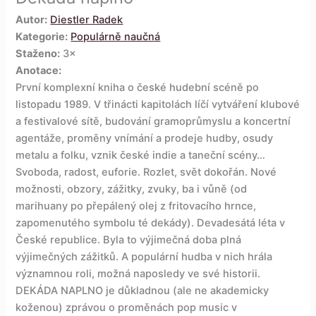
Autor:
Diestler Radek
Kategorie:
Populárně naučná
Staženo:
3×
Anotace:
První komplexní kniha o české hudební scéně po
listopadu 1989. V třinácti kapitolách líčí vytváření klubové
a festivalové sítě, budování gramoprůmyslu a koncertní
agentáže, proměny vnímání a prodeje hudby, osudy
metalu a folku, vznik české indie a taneční scény…
Svoboda, radost, euforie. Rozlet, svět dokořán. Nové
možnosti, obzory, zážitky, zvuky, ba i vůně (od
marihuany po přepálený olej z fritovacího hrnce,
zapomenutého symbolu té dekády). Devadesátá léta v
České republice. Byla to výjimečná doba plná
výjimečných zážitků. A populární hudba v nich hrála
významnou roli, možná naposledy ve své historii.
DEKÁDA NAPLNO je důkladnou (ale ne akademicky
koženou) zprávou o proměnách pop music v