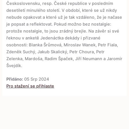
Československu, resp. České republice v posledním
desetiletí minulého století. V období, které se už nikdy
nebude opakovat a které už je tak vzdáleno, že je načase
je popsat a reflektovat. Pokud možno bez nostalgie:
protože nostalgie, to jsou zrádný brejle. Na závěr si své
řeknou v anketě Jedenáctka dekády i přizvané
osobnosti: Blanka Šrůmová, Miroslav Wanek, Petr Fiala,
Zdeněk Suchý, Jakub Skalický, Petr Choura, Petr
Zelenka, Mardoša, Radim Špaček, Jiří Neumann a Jaromír
Švejdík.
Přidáno:
05 Srp 2024
Pro stažení se přihlaste