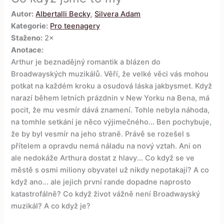
Autor:
Albertalli Becky
,
Silvera Adam
Kategorie:
Pro teenagery
Staženo:
2×
Anotace:
Arthur je beznadějný romantik a blázen do
Broadwayských muzikálů. Věří, že velké věci vás mohou
potkat na každém kroku a osudová láska jakbysmet. Když
narazí během letních prázdnin v New Yorku na Bena, má
pocit, že mu vesmír dává znamení. Tohle nebyla náhoda,
na tomhle setkání je něco výjimečného... Ben pochybuje,
že by byl vesmír na jeho straně. Právě se rozešel s
přítelem a opravdu nemá náladu na nový vztah. Ani on
ale nedokáže Arthura dostat z hlavy... Co když se ve
městě s osmi miliony obyvatel už nikdy nepotakají? A co
když ano... ale jejich první rande dopadne naprosto
katastrofálně? Co když život vážně není Broadwayský
muzikál? A co když je?