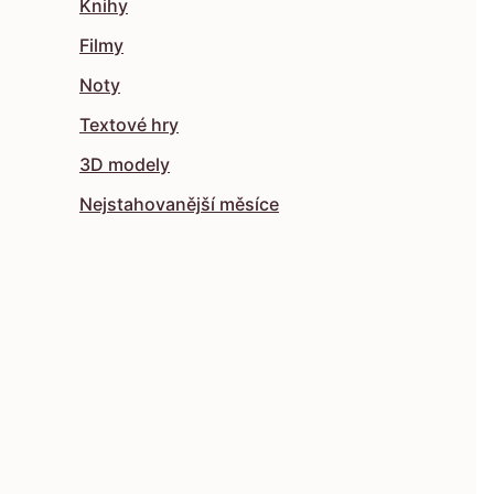
Knihy
Filmy
Noty
Textové hry
3D modely
Nejstahovanější měsíce