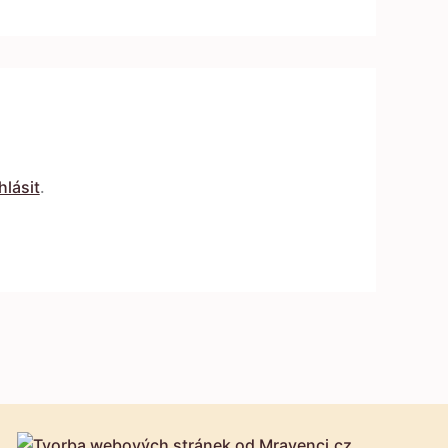
hlásit
.