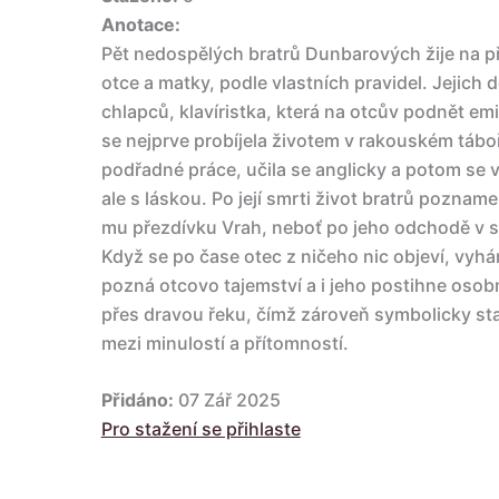
Anotace:
Pět nedospělých bratrů Dunbarových žije na p
otce a matky, podle vlastních pravidel. Jejich
chlapců, klavíristka, která na otcův podnět e
se nejprve probíjela životem v rakouském táboř
podřadné práce, učila se anglicky a potom se 
ale s láskou. Po její smrti život bratrů pozna
mu přezdívku Vrah, neboť po jeho odchodě v s
Když se po čase otec z ničeho nic objeví, vyhán
pozná otcovo tajemství a i jeho postihne osob
přes dravou řeku, čímž zároveň symbolicky stav
mezi minulostí a přítomností.
Přidáno:
07 Zář 2025
Pro stažení se přihlaste