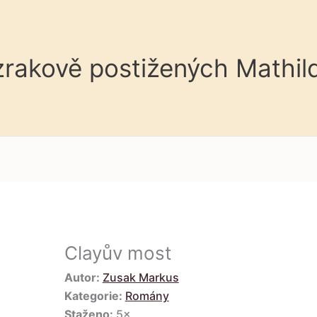
 zrakově postižených Mathil
Clayův most
Autor:
Zusak Markus
Kategorie:
Romány
Staženo:
5×