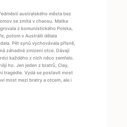
ředměstí australského města bez
 domov se zmítá v chaosu. Matka
migrovala z komunistického Polska,
e, potom v Austrálii dělala
vdala. Pět synů vychovávala přísně,
mená záhadné zmizení otce. Dávají
rdci každého z nich něco zemřelo.
ějí ho. Jen jeden z bratrů, Clay,
ní tragédie. Vydá se postavit most
í most mezi bratry a otcem, ale i