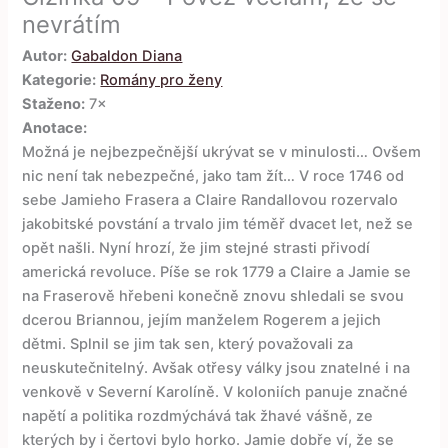
nevrátím
Autor:
Gabaldon Diana
Kategorie:
Romány pro ženy
Staženo:
7×
Anotace:
Možná je nejbezpečnější ukrývat se v minulosti… Ovšem
nic není tak nebezpečné, jako tam žít… V roce 1746 od
sebe Jamieho Frasera a Claire Randallovou rozervalo
jakobitské povstání a trvalo jim téměř dvacet let, než se
opět našli. Nyní hrozí, že jim stejné strasti přivodí
americká revoluce. Píše se rok 1779 a Claire a Jamie se
na Fraserově hřebeni konečně znovu shledali se svou
dcerou Briannou, jejím manželem Rogerem a jejich
dětmi. Splnil se jim tak sen, který považovali za
neuskutečnitelný. Avšak otřesy války jsou znatelné i na
venkově v Severní Karolíně. V koloniích panuje značné
napětí a politika rozdmýchává tak žhavé vášně, ze
kterých by i čertovi bylo horko. Jamie dobře ví, že se