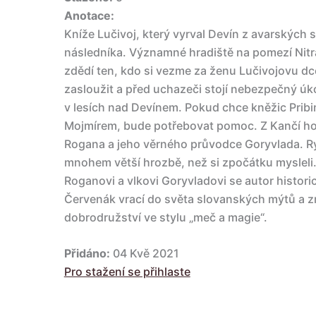
Anotace:
Kníže Lučivoj, který vyrval Devín z avarských
následníka. Významné hradiště na pomezí Nit
zdědí ten, kdo si vezme za ženu Lučivojovu dcer
zasloužit a před uchazeči stojí nebezpečný úk
v lesích nad Devínem. Pokud chce kněžic Pribi
Mojmírem, bude potřebovat pomoc. Z Kančí ho
Rogana a jeho věrného průvodce Goryvlada. Ryc
mnohem větší hrozbě, než si zpočátku mysleli
Roganovi a vlkovi Goryvladovi se autor histor
Červenák vrací do světa slovanských mýtů a 
dobrodružství ve stylu „meč a magie“.
Přidáno:
04 Kvě 2021
Pro stažení se přihlaste