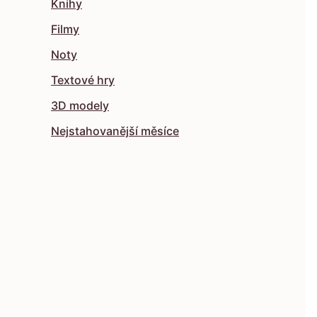
Knihy
Filmy
Noty
Textové hry
3D modely
Nejstahovanější měsíce