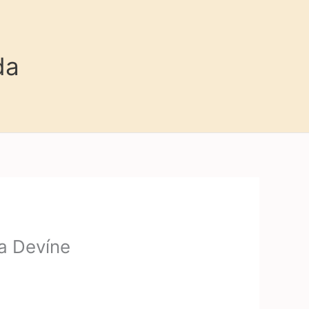
da
a Devíne