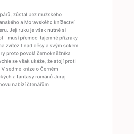
 spárů, zůstal bez mužského
ranského a Moravského knížectví
u. Její ruku je však nutné si
ol – musí přemoci tajemné přízraky
na zvítězit nad běsy a svým sokem
ry proto povolá černokněžníka
hle se však ukáže, že stojí proti
. V sedmé knize o Černém
ických a fantasy románů Juraj
znovu nabízí čtenářům