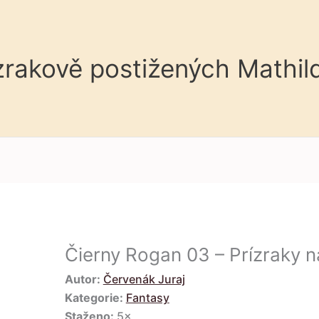
 zrakově postižených Mathil
Čierny Rogan 03 – Prízraky n
Autor:
Červenák Juraj
Kategorie:
Fantasy
Staženo:
5×