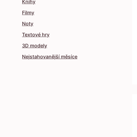
Knihy
Filmy
Noty
Textové hry
3D modely
Nejstahovanější měsíce