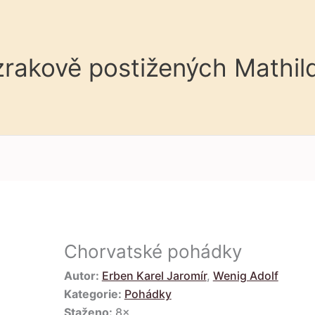
 zrakově postižených Mathil
Chorvatské pohádky
Autor:
Erben Karel Jaromír
,
Wenig Adolf
Kategorie:
Pohádky
Staženo:
8×