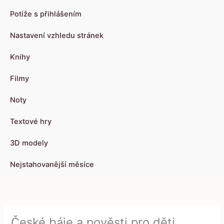
Potíže s přihlášením
Nastavení vzhledu stránek
Knihy
Filmy
Noty
Textové hry
3D modely
Nejstahovanější měsíce
České báje a pověsti pro děti