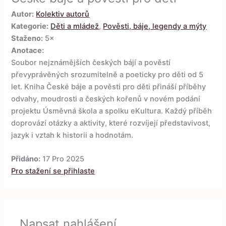
Autor:
Kolektiv autorů
Kategorie:
Děti a mládež
,
Pověsti, báje, legendy a mýty
Staženo:
5×
Anotace:
Soubor nejznámějších českých bájí a pověstí
převyprávěných srozumitelně a poeticky pro děti od 5
let. Kniha České báje a pověsti pro děti přináší příběhy
odvahy, moudrosti a českých kořenů v novém podání
projektu Úsměvná škola a spolku eKultura. Každý příběh
doprovází otázky a aktivity, které rozvíjejí představivost,
jazyk i vztah k historii a hodnotám.
Přidáno:
17 Pro 2025
Pro stažení se přihlaste
Napsat nahlášení