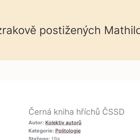
 zrakově postižených Mathil
Černá kniha hříchů ČSSD
Autor:
Kolektiv autorů
Kategorie:
Politologie
Staženo:
19×