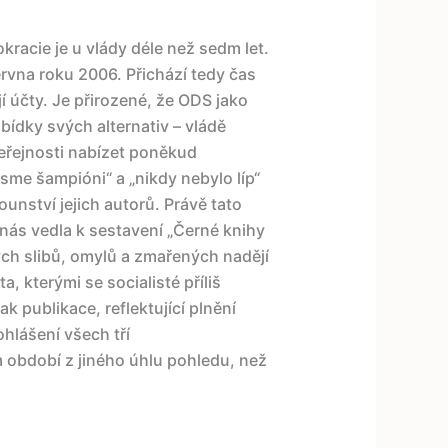
racie je u vlády déle než sedm let.
ervna roku 2006. Přichází tedy čas
jí účty. Je přirozené, že ODS jako
abídky svých alternativ – vládě
veřejnosti nabízet poněkud
sme šampióni“ a „nikdy nebylo líp“
ounství jejich autorů. Právě tato
 nás vedla k sestavení „Černé knihy
ch slibů, omylů a zmařených nadějí
, kterými se socialisté příliš
k publikace, reflektující plnění
lášení všech tří
 období z jiného úhlu pohledu, než