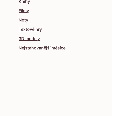
Knihy
Filmy
Noty
Textové hry
3D modely
Nejstahovanější měsíce