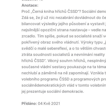
Anotace:
Proč „Černá kniha hříchů ČSSD“? Sociální demok
Zdá se, že jí už nic nezabrání dovládnout do č
bilancovat výsledky jejího působení a vystavit 
nejsilnější opoziční strana nastavuje – vedle n
zrcadlo. Tím spíše, pokud se socialisté snaží 
pokřivený obraz svého vládnutí. Výroky typu „j
svědčí o malé sebereflexi, a o to větším chvast
ztráta soudnosti socialistů a nevnímání reality
hříchů ČSSD“. Věcný souhrn hříchů, nesplněný
současné vládní sestavy poukazuje na ta témata
nechlubí a záměrně na ně zapomínají. Vznikla ta
volebního programu ČSSD a programových proh
sociálnědemokratických vlád v tomto volebním
jej prezentuje sociální demokracie.
Přidáno:
04 Kvě 2021