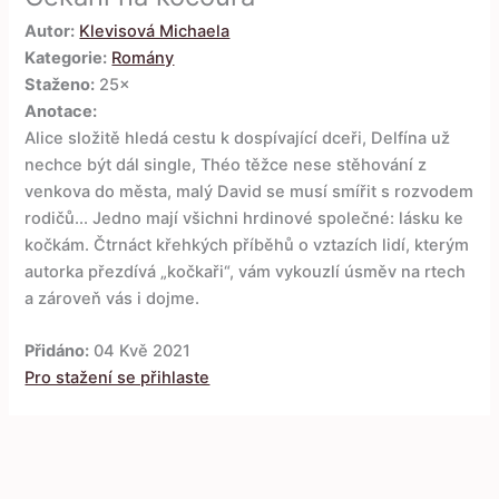
Autor:
Klevisová Michaela
Kategorie:
Romány
Staženo:
25×
Anotace:
Alice složitě hledá cestu k dospívající dceři, Delfína už
nechce být dál single, Théo těžce nese stěhování z
venkova do města, malý David se musí smířit s rozvodem
rodičů... Jedno mají všichni hrdinové společné: lásku ke
kočkám. Čtrnáct křehkých příběhů o vztazích lidí, kterým
autorka přezdívá „kočkaři“, vám vykouzlí úsměv na rtech
a zároveň vás i dojme.
Přidáno:
04 Kvě 2021
Pro stažení se přihlaste