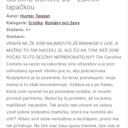
lapačkou
Autor:
Hunter Teagan
Kategorie:
Erotika
,
Romány pro ženy
Staženo:
4×
Anotace:
VRAVIA MI, ŽE SOM NAJMRZUTEJŠÍ BRANKÁR V LIGE, A
MOŽNO TO TAK NAOZAJ JE, ALE ČO NA TOM, KEĎ SOM
POČAS TEJTO SEZÓNY NEPREKONATEĽNÝ? Tím Carolina
Comets sa vezie na rekordnej vlne víťazstiev a ja som
odhodlaný spraviť všetko pre to, aby pokračovala.
Rozptýlenie je to posledné, čo teraz potrebujem, moja
mama si to však neuvedomuje. Vydáva sa a po fiasku,
ktoré som vyvolal na jej poslednej svadbe, si musím
priviesť partnerku. Nebol by to problém, až na jednu
maličkosť: nerandím. Tak prečo tam chcem so sebou
vziať jedine slobodnú mamičku, ktorá ma nemôže ani
cítiť? Vôbec sa k sebe nehodíme a nechápem, prečo ma
tak priťahuje. No čím viac času spolu trávime, tým viac si