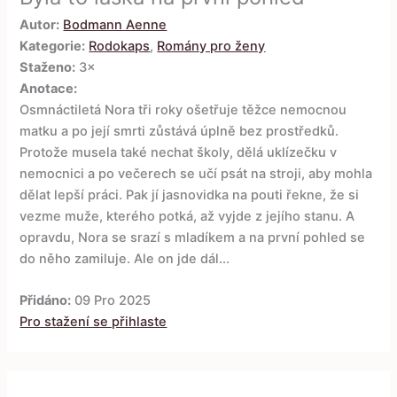
Autor:
Bodmann Aenne
Kategorie:
Rodokaps
,
Romány pro ženy
Staženo:
3×
Anotace:
Osmnáctiletá Nora tři roky ošetřuje těžce nemocnou
matku a po její smrti zůstává úplně bez prostředků.
Protože musela také nechat školy, dělá uklízečku v
nemocnici a po večerech se učí psát na stroji, aby mohla
dělat lepší práci. Pak jí jasnovidka na pouti řekne, že si
vezme muže, kterého potká, až vyjde z jejího stanu. A
opravdu, Nora se srazí s mladíkem a na první pohled se
do něho zamiluje. Ale on jde dál...
Přidáno:
09 Pro 2025
Pro stažení se přihlaste