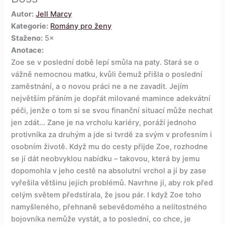
Autor:
Jell Marcy
Kategorie:
Romány pro ženy
Staženo:
5×
Anotace:
Zoe se v poslední době lepí smůla na paty. Stará se o
vážně nemocnou matku, kvůli čemuž přišla o poslední
zaměstnání, a o novou práci ne a ne zavadit. Jejím
největším přáním je dopřát milované mamince adekvátní
péči, jenže o tom si se svou finanční situací může nechat
jen zdát… Zane je na vrcholu kariéry, poráží jednoho
protivníka za druhým a jde si tvrdě za svým v profesním i
osobním životě. Když mu do cesty přijde Zoe, rozhodne
se jí dát neobvyklou nabídku – takovou, která by jemu
dopomohla v jeho cestě na absolutní vrchol a jí by zase
vyřešila většinu jejích problémů. Navrhne jí, aby rok před
celým světem předstírala, že jsou pár. I když Zoe toho
namyšleného, přehnaně sebevědomého a nelítostného
bojovníka nemůže vystát, a to poslední, co chce, je