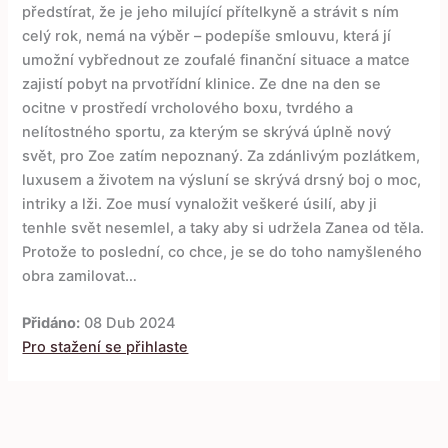
předstírat, že je jeho milující přítelkyně a strávit s ním
celý rok, nemá na výběr – podepíše smlouvu, která jí
umožní vybřednout ze zoufalé finanční situace a matce
zajistí pobyt na prvotřídní klinice. Ze dne na den se
ocitne v prostředí vrcholového boxu, tvrdého a
nelítostného sportu, za kterým se skrývá úplně nový
svět, pro Zoe zatím nepoznaný. Za zdánlivým pozlátkem,
luxusem a životem na výsluní se skrývá drsný boj o moc,
intriky a lži. Zoe musí vynaložit veškeré úsilí, aby ji
tenhle svět nesemlel, a taky aby si udržela Zanea od těla.
Protože to poslední, co chce, je se do toho namyšleného
obra zamilovat…
Přidáno:
08 Dub 2024
Pro stažení se přihlaste