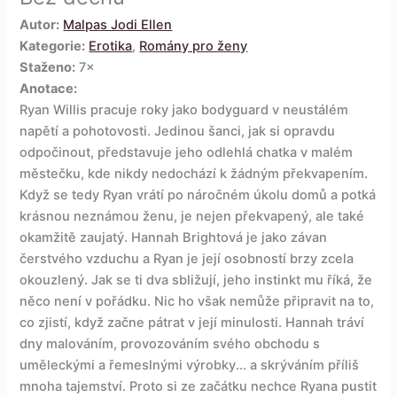
Autor:
Malpas Jodi Ellen
Kategorie:
Erotika
,
Romány pro ženy
Staženo:
7×
Anotace:
Ryan Willis pracuje roky jako bodyguard v neustálém
napětí a pohotovosti. Jedinou šanci, jak si opravdu
odpočinout, představuje jeho odlehlá chatka v malém
městečku, kde nikdy nedochází k žádným překvapením.
Když se tedy Ryan vrátí po náročném úkolu domů a potká
krásnou neznámou ženu, je nejen překvapený, ale také
okamžitě zaujatý. Hannah Brightová je jako závan
čerstvého vzduchu a Ryan je její osobností brzy zcela
okouzlený. Jak se ti dva sbližují, jeho instinkt mu říká, že
něco není v pořádku. Nic ho však nemůže připravit na to,
co zjistí, když začne pátrat v její minulosti. Hannah tráví
dny malováním, provozováním svého obchodu s
uměleckými a řemeslnými výrobky... a skrýváním příliš
mnoha tajemství. Proto si ze začátku nechce Ryana pustit