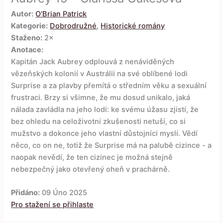
Autor:
O'Brian Patrick
Kategorie:
Dobrodružné
,
Historické romány
Staženo:
2×
Anotace:
Kapitán Jack Aubrey odplouvá z nenáviděných
vězeňských kolonií v Austrálii na své oblíbené lodi
Surprise a za plavby přemítá o středním věku a sexuální
frustraci. Brzy si všimne, že mu dosud unikalo, jaká
nálada zavládla na jeho lodi: ke svému úžasu zjistí, že
bez ohledu na celoživotní zkušenosti netuší, co si
mužstvo a dokonce jeho vlastní důstojníci myslí. Vědí
něco, co on ne, totiž že Surprise má na palubě cizince - a
naopak nevědí, že ten cizinec je možná stejně
nebezpečný jako otevřený oheň v prachárně.
Přidáno:
09 Úno 2025
Pro stažení se přihlaste