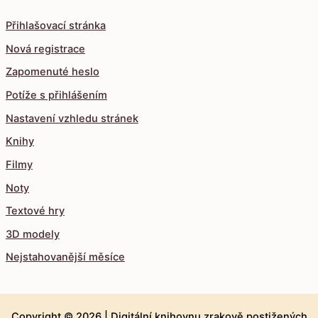
Přihlašovací stránka
Nová registrace
Zapomenuté heslo
Potíže s přihlášením
Nastavení vzhledu stránek
Knihy
Filmy
Noty
Textové hry
3D modely
Nejstahovanější měsíce
Copyright © 2026 |
Digitální knihovnu zrakově postižených