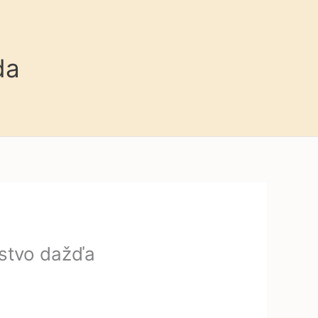
da
lstvo dažďa