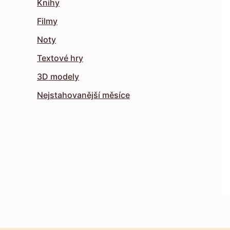
Knihy
Filmy
Noty
Textové hry
3D modely
Nejstahovanější měsíce