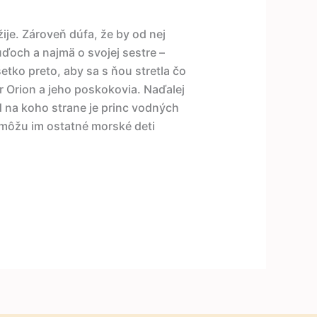
ije. Zároveň dúfa, že by od nej
ďoch a najmä o svojej sestre –
šetko preto, aby sa s ňou stretla čo
r Orion a jeho poskokovia. Naďalej
d na koho strane je princ vodných
môžu im ostatné morské deti