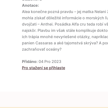
Anotace:
Alea konečne pozná pravdu – jej matka Nelani ž
mohla získať dôležité informácie o morských ľu
dvojčati – Anthei. Posádka Alfa cru teda robí v
najskôr. Plavbu im však stále komplikuje dokto
ich trápia mnohé nevyriešené otázky, napríkla
panien Cassaras a aké tajomstvá skrýva? A po
zachraňovať oceány?
Přidáno:
04 Pro 2023
Pro stažení se přihlaste