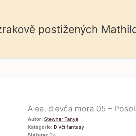
 zrakově postižených Mathil
Alea, dievča mora 05 – Poso
Autor:
Stewner Tanya
Kategorie:
Dívčí fantasy
Staženo:
2×