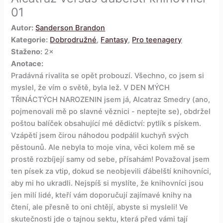
01
Autor:
Sanderson Brandon
Kategorie:
Dobrodružné
,
Fantasy
,
Pro teenagery
Staženo:
2×
Anotace:
Pradávná rivalita se opět probouzí. Všechno, co jsem si
myslel, že vím o světě, byla lež. V DEN MÝCH
TŘINÁCTÝCH NAROZENIN jsem já, Alcatraz Smedry (ano,
pojmenovali mě po slavné věznici - neptejte se), obdržel
poštou balíček obsahující mé dědictví: pytlík s pískem.
Vzápětí jsem čirou náhodou podpálil kuchyň svých
pěstounů. Ale nebyla to moje vina, věci kolem mě se
prostě rozbíjejí samy od sebe, přísahám! Považoval jsem
ten písek za vtip, dokud se neobjevili ďábelští knihovníci,
aby mi ho ukradli. Nejspíš si myslíte, že knihovníci jsou
jen milí lidé, kteří vám doporučují zajímavé knihy na
čtení, ale přesně to oni chtějí, abyste si mysleli! Ve
skutečnosti jde o tajnou sektu, která před vámi tají