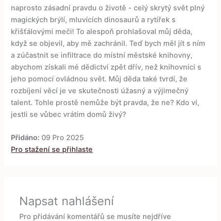
naprosto zásadní pravdu o životě - celý skrytý svět plný
magických brýlí, mluvících dinosaurů a rytířek s
křišťálovými meči! To alespoň prohlašoval můj děda,
když se objevil, aby mě zachránil. Teď bych měl jít s ním
a zúčastnit se infiltrace do místní městské knihovny,
abychom získali mé dědictví zpět dřív, než knihovníci s
jeho pomocí ovládnou svět. Můj děda také tvrdí, že
rozbíjení věcí je ve skutečnosti úžasný a výjimečný
talent. Tohle prostě nemůže být pravda, že ne? Kdo ví,
jestli se vůbec vrátím domů živý?
Přidáno:
09 Pro 2025
Pro stažení se přihlaste
Napsat nahlášení
Pro přidávání komentářů se musíte nejdříve