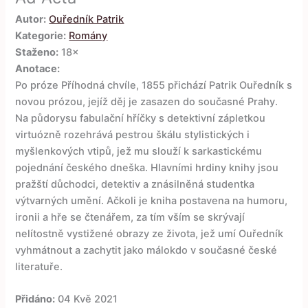
Autor:
Ouředník Patrik
Kategorie:
Romány
Staženo:
18×
Anotace:
Po próze Příhodná chvíle, 1855 přichází Patrik Ouředník s
novou prózou, jejíž děj je zasazen do současné Prahy.
Na půdorysu fabulační hříčky s detektivní zápletkou
virtuózně rozehrává pestrou škálu stylistických i
myšlenkových vtipů, jež mu slouží k sarkastickému
pojednání českého dneška. Hlavními hrdiny knihy jsou
pražští důchodci, detektiv a znásilněná studentka
výtvarných umění. Ačkoli je kniha postavena na humoru,
ironii a hře se čtenářem, za tím vším se skrývají
nelítostně vystižené obrazy ze života, jež umí Ouředník
vyhmátnout a zachytit jako málokdo v současné české
literatuře.
Přidáno:
04 Kvě 2021