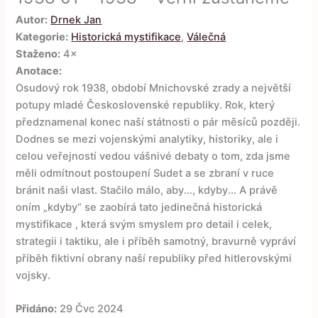
Autor:
Drnek Jan
Kategorie:
Historická mystifikace
,
Válečná
Staženo:
4×
Anotace:
Osudový rok 1938, období Mnichovské zrady a největší
potupy mladé Československé republiky. Rok, který
předznamenal konec naší státnosti o pár měsíců později.
Dodnes se mezi vojenskými analytiky, historiky, ale i
celou veřejností vedou vášnivé debaty o tom, zda jsme
měli odmítnout postoupení Sudet a se zbraní v ruce
bránit naši vlast. Stačilo málo, aby..., kdyby... A právě
oním „kdyby“ se zaobírá tato jedinečná historická
mystifikace , která svým smyslem pro detail i celek,
strategii i taktiku, ale i příběh samotný, bravurně vypráví
příběh fiktivní obrany naší republiky před hitlerovskými
vojsky.
Přidáno:
29 Čvc 2024