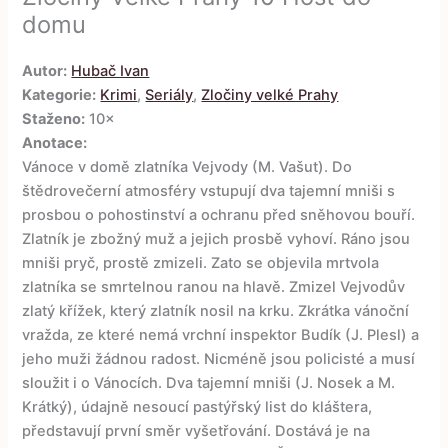
domu
Autor:
Hubač Ivan
Kategorie:
Krimi
,
Seriály
,
Zločiny velké Prahy
Staženo:
10×
Anotace:
Vánoce v domě zlatníka Vejvody (M. Vašut). Do
štědrovečerní atmosféry vstupují dva tajemní mniši s
prosbou o pohostinství a ochranu před sněhovou bouří.
Zlatník je zbožný muž a jejich prosbě vyhoví. Ráno jsou
mniši pryč, prostě zmizeli. Zato se objevila mrtvola
zlatníka se smrtelnou ranou na hlavě. Zmizel Vejvodův
zlatý křížek, který zlatník nosil na krku. Zkrátka vánoční
vražda, ze které nemá vrchní inspektor Budík (J. Plesl) a
jeho muži žádnou radost. Nicméně jsou policisté a musí
sloužit i o Vánocích. Dva tajemní mniši (J. Nosek a M.
Krátký), údajně nesoucí pastýřský list do kláštera,
představují první směr vyšetřování. Dostává je na