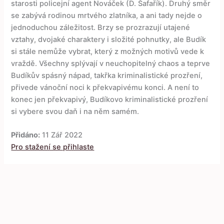
starosti policejní agent Nováček (D. Šafařík). Druhý směr
se zabývá rodinou mrtvého zlatníka, a ani tady nejde o
jednoduchou záležitost. Brzy se prozrazují utajené
vztahy, dvojaké charaktery i složité pohnutky, ale Budík
si stále nemůže vybrat, který z možných motivů vede k
vraždě. Všechny splývají v neuchopitelný chaos a teprve
Budíkův spásný nápad, takřka kriminalistické prozření,
přivede vánoční noci k překvapivému konci. A není to
konec jen překvapivý, Budíkovo kriminalistické prozření
si vybere svou daň i na něm samém.
Přidáno:
11 Zář 2022
Pro stažení se přihlaste