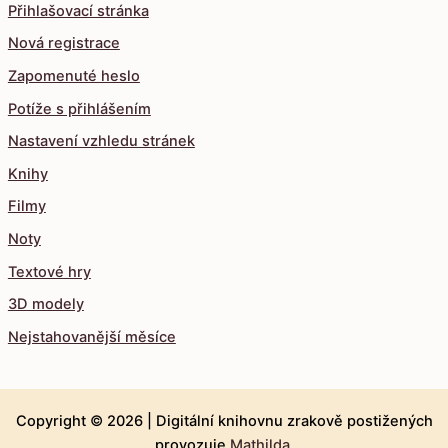
Přihlašovací stránka
Nová registrace
Zapomenuté heslo
Potíže s přihlášením
Nastavení vzhledu stránek
Knihy
Filmy
Noty
Textové hry
3D modely
Nejstahovanější měsíce
Copyright © 2026 |
Digitální knihovnu zrakově postižených
provozuje
Mathilda
.