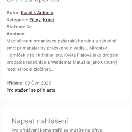
Autor:
Kachlík Antonín
Kategorie:
Filmy
,
Krimi
Staženo:
3×
Anotace:
Mezinárodní organizace pašeráků heroinu a záhadná
smrt primabaleríny pražského divadla... Miroslav
Horníček v roli kriminalisty, Květa Fialová jako drogám
propadlá tanečnice a Waldemar Matuška jako urputný
mezinárodní zločinec...
Přidáno:
03 Čvn 2026
Pro stažení se přihlaste
Napsat nahlášení
Pro přidávání komentářů se musíte nejdříve