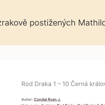
 zrakově postižených Mathil
Rod Draka 1 – 10 Černá králo
Autor:
Condal Ryan J.