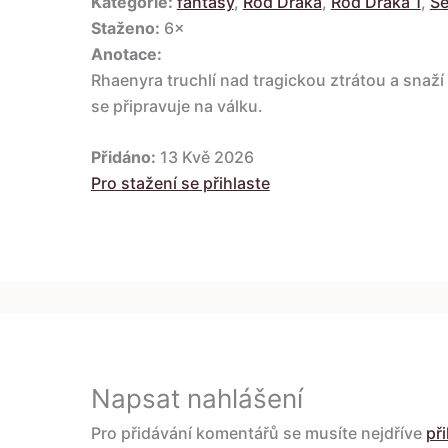
Kategorie:
fantasy
,
Rod Draka
,
Rod Draka 1
,
Se
Staženo:
6×
Anotace:
Rhaenyra truchlí nad tragickou ztrátou a snaž
se připravuje na válku.
Přidáno:
13 Kvě 2026
Pro stažení se přihlaste
Napsat nahlášení
Pro přidávání komentářů se musíte nejdříve
při