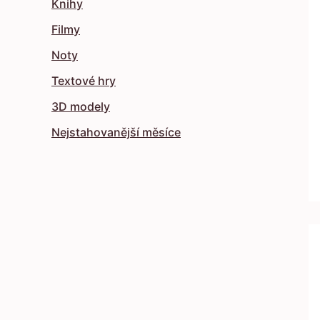
Knihy
Filmy
Noty
Textové hry
3D modely
Nejstahovanější měsíce