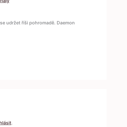
riály
í se udržet říši pohromadě. Daemon
hlásit
.