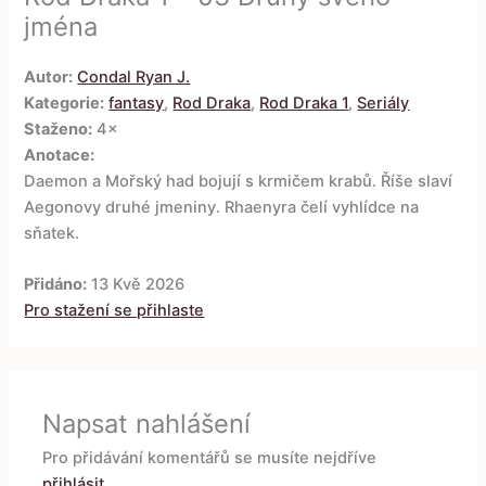
jména
Autor:
Condal Ryan J.
Kategorie:
fantasy
,
Rod Draka
,
Rod Draka 1
,
Seriály
Staženo:
4×
Anotace:
Daemon a Mořský had bojují s krmičem krabů. Říše slaví
Aegonovy druhé jmeniny. Rhaenyra čelí vyhlídce na
sňatek.
Přidáno:
13 Kvě 2026
Pro stažení se přihlaste
Napsat nahlášení
Pro přidávání komentářů se musíte nejdříve
přihlásit
.