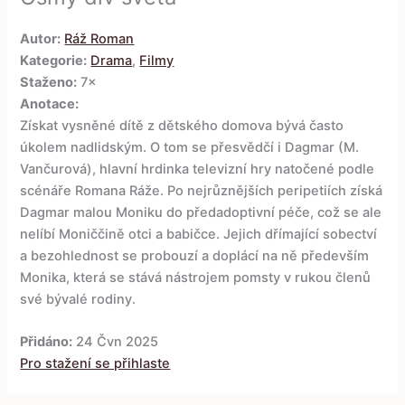
Autor:
Ráž Roman
Kategorie:
Drama
,
Filmy
Staženo:
7×
Anotace:
Získat vysněné dítě z dětského domova bývá často
úkolem nadlidským. O tom se přesvědčí i Dagmar (M.
Vančurová), hlavní hrdinka televizní hry natočené podle
scénáře Romana Ráže. Po nejrůznějších peripetiích získá
Dagmar malou Moniku do předadoptivní péče, což se ale
nelíbí Moniččině otci a babičce. Jejich dřímající sobectví
a bezohlednost se probouzí a doplácí na ně především
Monika, která se stává nástrojem pomsty v rukou členů
své bývalé rodiny.
Přidáno:
24 Čvn 2025
Pro stažení se přihlaste