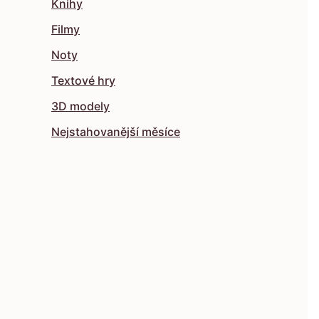
Knihy
Filmy
Noty
Textové hry
3D modely
Nejstahovanější měsíce