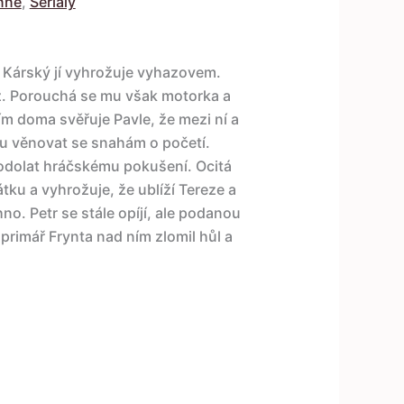
nné
,
Seriály
 Kárský jí vyhrožuje vyhazovem.
raz. Porouchá se mu však motorka a
m doma svěřuje Pavle, že mezi ní a
ru věnovat se snahám o početí.
e odolat hráčskému pokušení. Ocitá
tku a vyhrožuje, že ublíží Tereze a
no. Petr se stále opíjí, ale podanou
primář Frynta nad ním zlomil hůl a