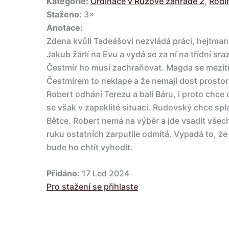
Kategorie:
Ordinace v Růžové zahradě 2
,
Rodi
Staženo:
3×
Anotace:
Zdena kvůli Tadeášovi nezvládá práci, hejtman
Jakub žárlí na Evu a vydá se za ní na třídní s
Čestmír ho musí zachraňovat. Magda se mezití
Čestmírem to neklape a že nemají dost prosto
Robert odhání Terezu a balí Báru, i proto chc
se však v zapeklité situaci. Rudovský chce splá
Bětce. Robert nemá na výběr a jde vsadit všech
ruku ostatních zarputile odmítá. Vypadá to, že 
bude ho chtít vyhodit.
Přidáno:
17 Led 2024
Pro stažení se přihlaste