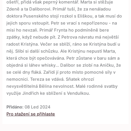
ošetří, přidá však peprný komentář. Marta si stěžuje
Zdeně a ta Daliborovi. Primář tuší, že za nenáladou
doktora Pusenského stojí rozkol s Eliškou, a tak musí do
jejich sporu vstoupit. Petr se vrací s nepořízenou - na
misi ho nevzali. Primář Frynta ho podmíněně bere
zpátky, když nebude pít. Z Petrova návratu má největší
radost Kristýna. Večer se sblíží, ráno se Kristýna budí u
něj. Slíbí si další schůzku. Ale Kristýnu nepustí Marta,
která chce být opečovávána. Petr zůstane v baru sám a
objedná si láhev whisky... Dalibor se zlobí na Aničku, že
se celé dny fláká. Zařídí jí proto místo pomocné síly v
nemocnici. Tereza se vdává. Sňatek ohrozí
nevysvětlitelná Bělina nevolnost. Malé rodinné svatby
využije Jindřich ke sblížení s Vendulkou.
Přidáno:
08 Led 2024
Pro stažení se přihlaste