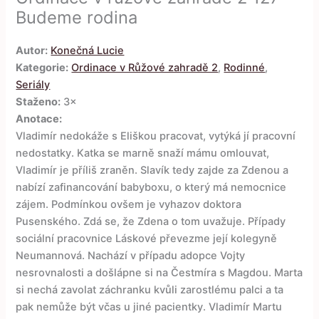
Budeme rodina
Autor:
Konečná Lucie
Kategorie:
Ordinace v Růžové zahradě 2
,
Rodinné
,
Seriály
Staženo:
3×
Anotace:
Vladimír nedokáže s Eliškou pracovat, vytýká jí pracovní
nedostatky. Katka se marně snaží mámu omlouvat,
Vladimír je příliš zraněn. Slavík tedy zajde za Zdenou a
nabízí zafinancování babyboxu, o který má nemocnice
zájem. Podmínkou ovšem je vyhazov doktora
Pusenského. Zdá se, že Zdena o tom uvažuje. Případy
sociální pracovnice Láskové převezme její kolegyně
Neumannová. Nachází v případu adopce Vojty
nesrovnalosti a došlápne si na Čestmíra s Magdou. Marta
si nechá zavolat záchranku kvůli zarostlému palci a ta
pak nemůže být včas u jiné pacientky. Vladimír Martu