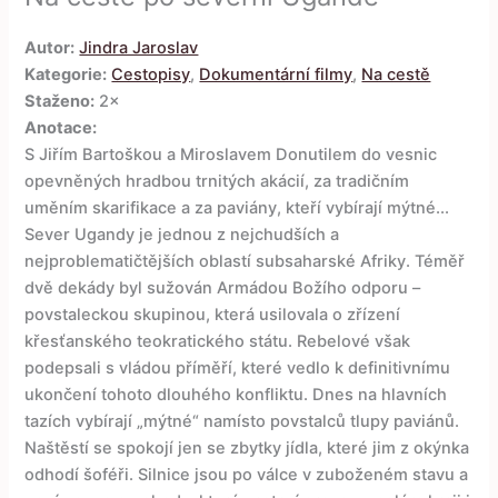
Autor:
Jindra Jaroslav
Kategorie:
Cestopisy
,
Dokumentární filmy
,
Na cestě
Staženo:
2×
Anotace:
S Jiřím Bartoškou a Miroslavem Donutilem do vesnic
opevněných hradbou trnitých akácií, za tradičním
uměním skarifikace a za paviány, kteří vybírají mýtné...
Sever Ugandy je jednou z nejchudších a
nejproblematičtějších oblastí subsaharské Afriky. Téměř
dvě dekády byl sužován Armádou Božího odporu –
povstaleckou skupinou, která usilovala o zřízení
křesťanského teokratického státu. Rebelové však
podepsali s vládou příměří, které vedlo k definitivnímu
ukončení tohoto dlouhého konfliktu. Dnes na hlavních
tazích vybírají „mýtné“ namísto povstalců tlupy paviánů.
Naštěstí se spokojí jen se zbytky jídla, které jim z okýnka
odhodí šoféři. Silnice jsou po válce v zuboženém stavu a