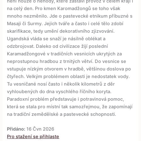
není nouze o nehody, které zastaví provoz v celém kraji i
na celý den. Pro kmen Karomadžongů se toho však
mnoho nezměnilo. Jde o pastevecké etnikum příbuzné s
Masaji či Surmy. Jejich tváře a často i celé tělo zdobí
skarifikace, tedy umění dekorativního zjizvování.
Ugandská vláda se snaží je násilně oblékat a
odzbrojovat. Daleko od civilizace žijí poslední
Karamadžongové v tradičních vesnicích ukrytých za
neprostupnou hradbou z trnitých větví. Do vesnice se
vstupuje nízkým otvorem v hradbě, většinou doslova po
čtyřech. Velkým problémem oblasti je nedostatek vody.
Tu vesničané nosí často i několik kilometrů z děr
vyhloubených do dna vyschlého říčního koryta.
Paradoxní problém představuje i potravinová pomoc,
která se stala pro místní tak samozřejmou, že zapomínají
na tradiční zemědělské a pastevecké schopnosti.
Přidáno:
16 Čvn 2026
Pro stažení se přihlaste