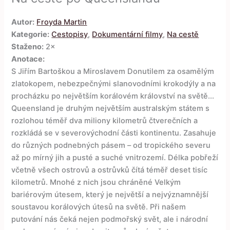
Autor:
Froyda Martin
Kategorie:
Cestopisy
,
Dokumentární filmy
,
Na cestě
Staženo:
2×
Anotace:
S Jiřím Bartoškou a Miroslavem Donutilem za osamělým
zlatokopem, nebezpečnými slanovodními krokodýly a na
procházku po největším korálovém království na světě...
Queensland je druhým největším australským státem s
rozlohou téměř dva miliony kilometrů čtverečních a
rozkládá se v severovýchodní části kontinentu. Zasahuje
do různých podnebných pásem – od tropického severu
až po mírný jih a pusté a suché vnitrozemí. Délka pobřeží
včetně všech ostrovů a ostrůvků čítá téměř deset tisíc
kilometrů. Mnohé z nich jsou chráněné Velkým
bariérovým útesem, který je největší a nejvýznamnější
soustavou korálových útesů na světě. Při našem
putování nás čeká nejen podmořský svět, ale i národní