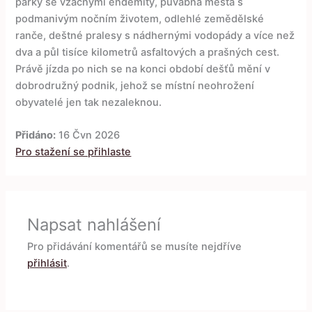
parky se vzácnými endemity, půvabná města s
podmanivým nočním životem, odlehlé zemědělské
ranče, deštné pralesy s nádhernými vodopády a více než
dva a půl tisíce kilometrů asfaltových a prašných cest.
Právě jízda po nich se na konci období dešťů mění v
dobrodružný podnik, jehož se místní neohrožení
obyvatelé jen tak nezaleknou.
Přidáno:
16 Čvn 2026
Pro stažení se přihlaste
Napsat nahlášení
Pro přidávání komentářů se musíte nejdříve
přihlásit
.