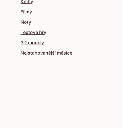
Knihy
Filmy
Noty
Textové hry
3D modely
Nejstahovanější měsíce