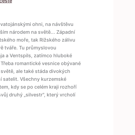
cestě
svatojánskými ohni, na návštěvu
ším národem na světě... Západní
ltského moře, tak Rižského zálivu
ě tváře. Tu průmyslovou
aja a Ventspils, zatímco hluboké
í. Třeba romantické vesnice obývané
světě, ale také stáda divokých
í satelit. Všechny kurzemské
em, kdy se po celém kraji rozhoří
ůj druhý „silvestr", který vrcholí