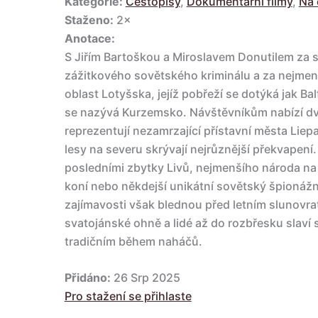
Kategorie:
Cestopisy
,
Dokumentární filmy
,
Na 
Staženo:
2×
Anotace:
S Jiřím Bartoškou a Miroslavem Donutilem za 
zážitkového sovětského kriminálu a za nejmen
oblast Lotyšska, jejíž pobřeží se dotýká jak Ba
se nazývá Kurzemsko. Návštěvníkům nabízí dv
reprezentují nezamrzající přístavní města Liep
lesy na severu skrývají nejrůznější překvapen
posledními zbytky Livů, nejmenšího národa na 
koní nebo někdejší unikátní sovětský špionážn
zajímavosti však blednou před letním slunovrat
svatojánské ohně a lidé až do rozbřesku slaví sv
tradičním během naháčů.
Přidáno:
26 Srp 2025
Pro stažení se přihlaste