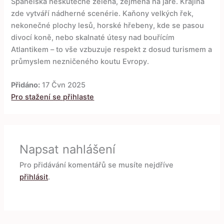
Španělska neskutečně zelená, zejména na jaře. Krajina
zde vytváří nádherné scenérie. Kaňony velkých řek,
nekonečné plochy lesů, horské hřebeny, kde se pasou
divocí koně, nebo skalnaté útesy nad bouřícím
Atlantikem – to vše vzbuzuje respekt z dosud turismem a
průmyslem nezničeného koutu Evropy.
Přidáno:
17 Čvn 2025
Pro stažení se přihlaste
Napsat nahlášení
Pro přidávání komentářů se musíte nejdříve
přihlásit
.