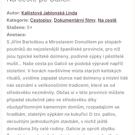
Autor:
Kallistová Jablonská Linda
Kategorie:
Cestopisy
,
Dokumentární filmy
,
Na cestě
Staženo:
5×
Anotace:
S Jiřím Bartoškou a Miroslavem Donutilem po stopách
poutníků do nejzelenější španělské provincie, pro níž
jsou typické keltské dolmeny, podivné sýpky i pěstitelé
mušlí... Naše cesta po Galicii se podobá výpravě napříč
stoletími. V horách navštívíme místa starých keltských
rituálů, uvidíme zapadat slunce nad dolmeny a místní lidé
nás seznámí s velikonočními tradicemi, které se od
středověku nezměnily. Občas si v této provincii můžete
připadat skutečně jako ve středověku díky
všudypřítomným kamenným domům, rozpadajícím se
hradbám, staletým sýpkám na kukuřici či tzv. pallos,
okrouhlým jednoduchým stavbám, v nichž ještě
donedávna žily celé rodiny. Galicie je oproti zbytku