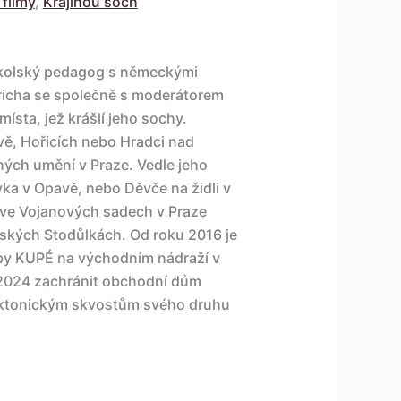
filmy
,
Krajinou soch
oškolský pedagog s německými
richa se společně s moderátorem
sta, jež krášlí jeho sochy.
vě, Hořicích nebo Hradci nad
ných umění v Praze. Vedle jeho
vka v Opavě, nebo Děvče na židli v
 ve Vojanových sadech v Praze
žských Stodůlkách. Od roku 2016 je
by KUPÉ na východním nádraží v
e 2024 zachránit obchodní dům
tektonickým skvostům svého druhu