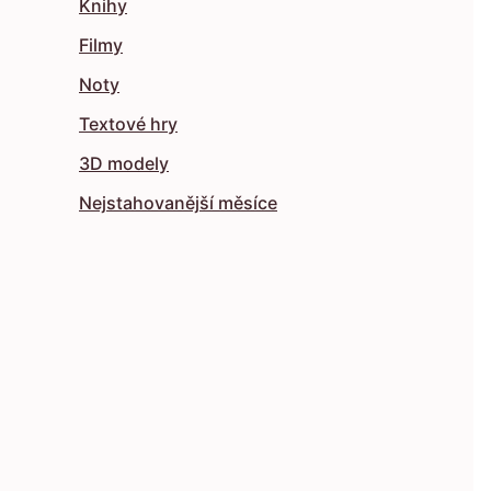
Knihy
Filmy
Noty
Textové hry
3D modely
Nejstahovanější měsíce