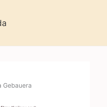
da
ta Gebauera