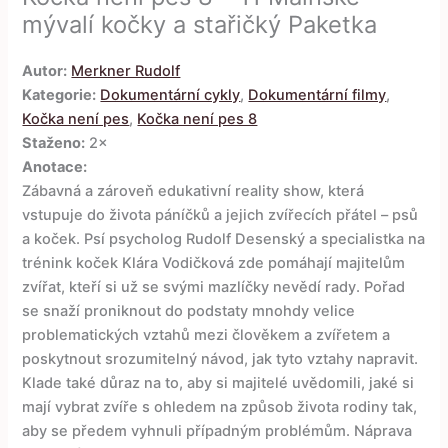
mývalí kočky a stařičký Paketka
Autor:
Merkner Rudolf
Kategorie:
Dokumentární cykly
,
Dokumentární filmy
,
Kočka není pes
,
Kočka není pes 8
Staženo:
2×
Anotace:
Zábavná a zároveň edukativní reality show, která
vstupuje do života páníčků a jejich zvířecích přátel – psů
a koček. Psí psycholog Rudolf Desenský a specialistka na
trénink koček Klára Vodičková zde pomáhají majitelům
zvířat, kteří si už se svými mazlíčky nevědí rady. Pořad
se snaží proniknout do podstaty mnohdy velice
problematických vztahů mezi člověkem a zvířetem a
poskytnout srozumitelný návod, jak tyto vztahy napravit.
Klade také důraz na to, aby si majitelé uvědomili, jaké si
mají vybrat zvíře s ohledem na způsob života rodiny tak,
aby se předem vyhnuli případným problémům. Náprava