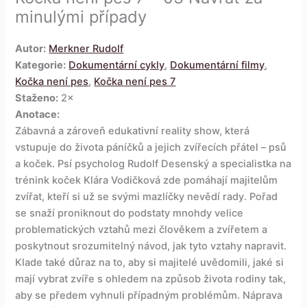
minulými případy
Autor:
Merkner Rudolf
Kategorie:
Dokumentární cykly
,
Dokumentární filmy
,
Kočka není pes
,
Kočka není pes 7
Staženo:
2×
Anotace:
Zábavná a zároveň edukativní reality show, která
vstupuje do života páníčků a jejich zvířecích přátel – psů
a koček. Psí psycholog Rudolf Desenský a specialistka na
trénink koček Klára Vodičková zde pomáhají majitelům
zvířat, kteří si už se svými mazlíčky nevědí rady. Pořad
se snaží proniknout do podstaty mnohdy velice
problematických vztahů mezi člověkem a zvířetem a
poskytnout srozumitelný návod, jak tyto vztahy napravit.
Klade také důraz na to, aby si majitelé uvědomili, jaké si
mají vybrat zvíře s ohledem na způsob života rodiny tak,
aby se předem vyhnuli případným problémům. Náprava