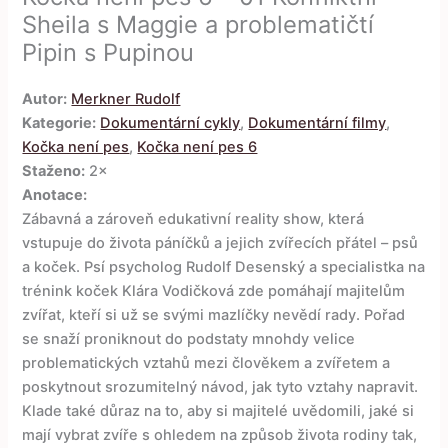
Sheila s Maggie a problematičtí
Pipin s Pupinou
Autor:
Merkner Rudolf
Kategorie:
Dokumentární cykly
,
Dokumentární filmy
,
Kočka není pes
,
Kočka není pes 6
Staženo:
2×
Anotace:
Zábavná a zároveň edukativní reality show, která
vstupuje do života páníčků a jejich zvířecích přátel – psů
a koček. Psí psycholog Rudolf Desenský a specialistka na
trénink koček Klára Vodičková zde pomáhají majitelům
zvířat, kteří si už se svými mazlíčky nevědí rady. Pořad
se snaží proniknout do podstaty mnohdy velice
problematických vztahů mezi člověkem a zvířetem a
poskytnout srozumitelný návod, jak tyto vztahy napravit.
Klade také důraz na to, aby si majitelé uvědomili, jaké si
mají vybrat zvíře s ohledem na způsob života rodiny tak,