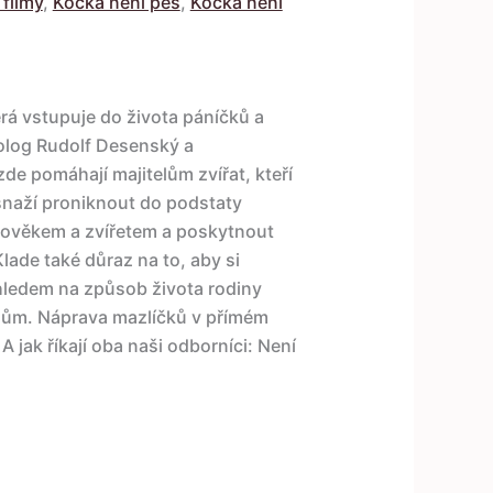
filmy
,
Kočka není pes
,
Kočka není
rá vstupuje do života páníčků a
cholog Rudolf Desenský a
de pomáhají majitelům zvířat, kteří
 snaží proniknout do podstaty
lověkem a zvířetem a poskytnout
lade také důraz na to, aby si
 ohledem na způsob života rodiny
mům. Náprava mazlíčků v přímém
A jak říkají oba naši odborníci: Není