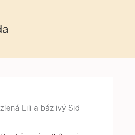
da
ená Lili a bázlivý Sid