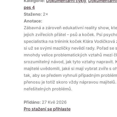
Kategorie:
Dokumentární cykly
,
Dokumentární 
pes 4
Staženo:
2×
Anotace:
Zábavná a zároveň edukativní reality show, kte
jejich zvířecích přátel – psů a koček. Psí psy
specialistka na trénink koček Klára Vodičková z
si už se svými mazlíčky nevědí rady. Pořad se
mnohdy velice problematických vztahů mezi č
srozumitelný návod, jak tyto vztahy napravit. K
majitelé uvědomili, jaké si mají vybrat zvíře s
tak, aby se předem vyhnuli případným problé
přenosu je totiž skoro vždy nápravou majitelů. 
neřešitelných problémů.
Přidáno:
27 Kvě 2026
Pro stažení se přihlaste