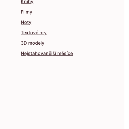
Knihy
Filmy
Noty
Textové hry
3D modely
Nejstahovanější měsíce