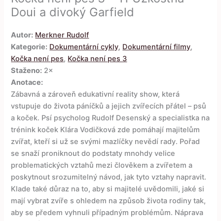
Doui a divoký Garfield
Autor:
Merkner Rudolf
Kategorie:
Dokumentární cykly
,
Dokumentární filmy
,
Kočka není pes
,
Kočka není pes 3
Staženo:
2×
Anotace:
Zábavná a zároveň edukativní reality show, která
vstupuje do života páníčků a jejich zvířecích přátel – psů
a koček. Psí psycholog Rudolf Desenský a specialistka na
trénink koček Klára Vodičková zde pomáhají majitelům
zvířat, kteří si už se svými mazlíčky nevědí rady. Pořad
se snaží proniknout do podstaty mnohdy velice
problematických vztahů mezi člověkem a zvířetem a
poskytnout srozumitelný návod, jak tyto vztahy napravit.
Klade také důraz na to, aby si majitelé uvědomili, jaké si
mají vybrat zvíře s ohledem na způsob života rodiny tak,
aby se předem vyhnuli případným problémům. Náprava