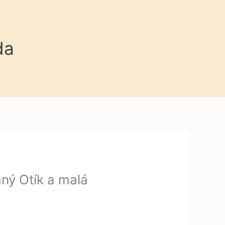
da
ný Otík a malá