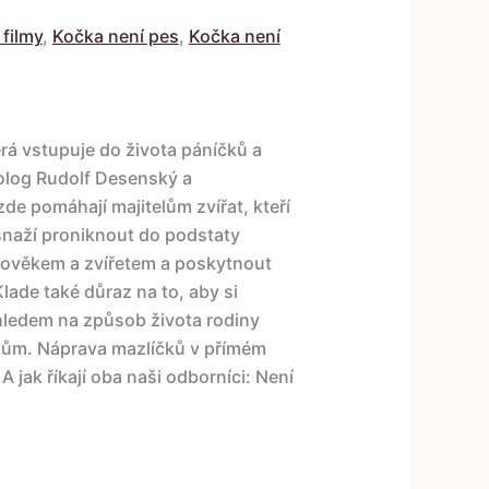
filmy
,
Kočka není pes
,
Kočka není
rá vstupuje do života páníčků a
cholog Rudolf Desenský a
de pomáhají majitelům zvířat, kteří
 snaží proniknout do podstaty
lověkem a zvířetem a poskytnout
lade také důraz na to, aby si
 ohledem na způsob života rodiny
mům. Náprava mazlíčků v přímém
A jak říkají oba naši odborníci: Není