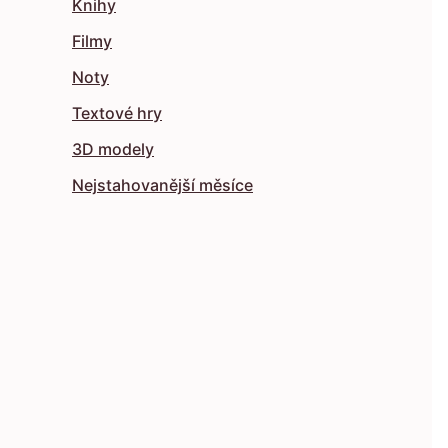
Knihy
Filmy
Noty
Textové hry
3D modely
Nejstahovanější měsíce