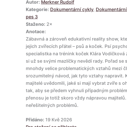
Autor:
Merkner Rudolf
Kategorie:
Dokumentární cykly
,
Dokumentární 
pes 3
Staženo:
2×
Anotace:
Zábavná a zároveň edukativní reality show, kte
jejich zvířecích přátel – psů a koček. Psí psy
specialistka na trénink koček Klára Vodičková z
si už se svými mazlíčky nevědí rady. Pořad se
mnohdy velice problematických vztahů mezi č
srozumitelný návod, jak tyto vztahy napravit. K
majitelé uvědomili, jaké si mají vybrat zvíře s
tak, aby se předem vyhnuli případným problé
přenosu je totiž skoro vždy nápravou majitelů. 
neřešitelných problémů.
Přidáno:
19 Kvě 2026