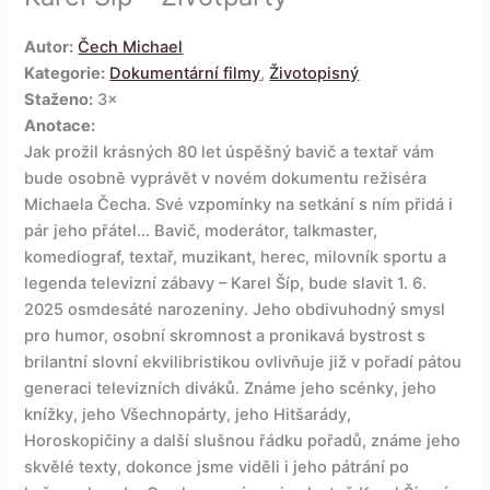
Autor:
Čech Michael
Kategorie:
Dokumentární filmy
,
Životopisný
Staženo:
3×
Anotace:
Jak prožil krásných 80 let úspěšný bavič a textař vám
bude osobně vyprávět v novém dokumentu režiséra
Michaela Čecha. Své vzpomínky na setkání s ním přidá i
pár jeho přátel... Bavič, moderátor, talkmaster,
komediograf, textař, muzikant, herec, milovník sportu a
legenda televizní zábavy – Karel Šíp, bude slavit 1. 6.
2025 osmdesáté narozeniny. Jeho obdivuhodný smysl
pro humor, osobní skromnost a pronikavá bystrost s
brilantní slovní ekvilibristikou ovlivňuje již v pořadí pátou
generaci televizních diváků. Známe jeho scénky, jeho
knížky, jeho Všechnopárty, jeho Hitšarády,
Horoskopičiny a další slušnou řádku pořadů, známe jeho
skvělé texty, dokonce jsme viděli i jeho pátrání po