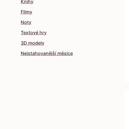
Knihy
Filmy
Noty
Textové hry
3D modely
Nejstahovanější měsíce