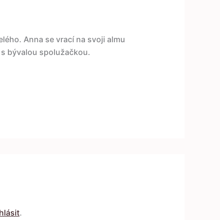
řelého. Anna se vrací na svoji almu
r s bývalou spolužačkou.
hlásit
.