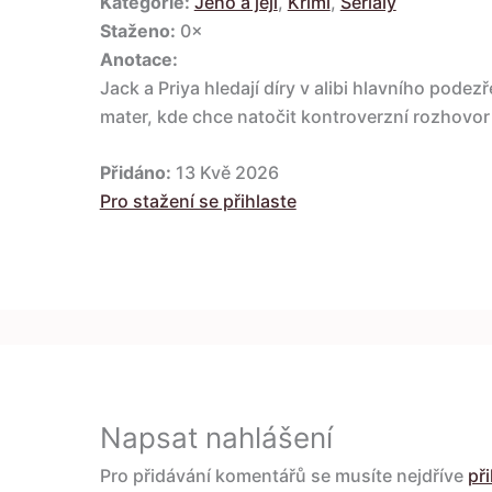
Kategorie:
Jeho a její
,
Krimi
,
Seriály
Staženo:
0×
Anotace:
Jack a Priya hledají díry v alibi hlavního podez
mater, kde chce natočit kontroverzní rozhovo
Přidáno:
13 Kvě 2026
Pro stažení se přihlaste
Napsat nahlášení
Pro přidávání komentářů se musíte nejdříve
při