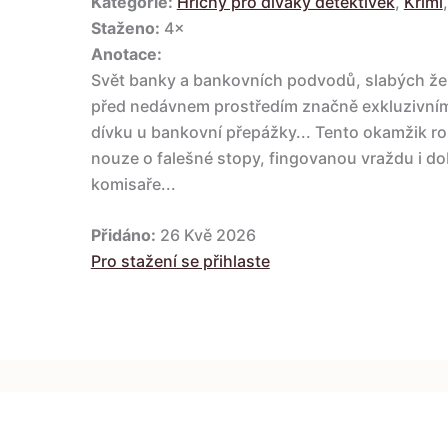
Kategorie:
Hříchy pro diváky detektivek
,
Krimi
Staženo:
4×
Anotace:
Svět banky a bankovních podvodů, slabých že
před nedávnem prostředím značně exkluzivním.
dívku u bankovní přepážky... Tento okamžik ro
nouze o falešné stopy, fingovanou vraždu i d
komisaře...
Přidáno:
26 Kvě 2026
Pro stažení se přihlaste