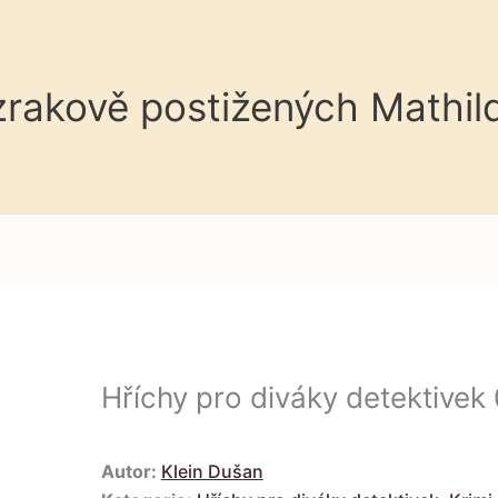
 zrakově postižených Mathil
Hříchy pro diváky detektive
Autor:
Klein Dušan