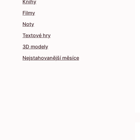
Knihy
Filmy
Noty
Textové hry
3D modely
Nejstahovanější měsíce