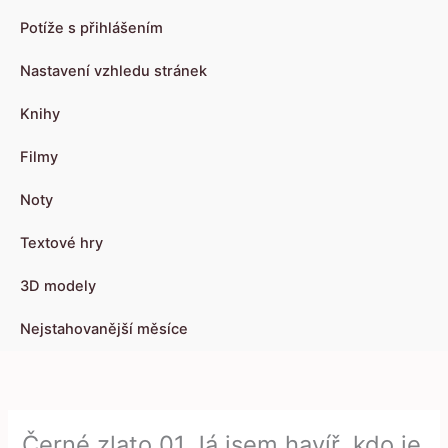
Potíže s přihlášením
Nastavení vzhledu stránek
Knihy
Filmy
Noty
Textové hry
3D modely
Nejstahovanější měsíce
Černé zlato 01 Já jsem havíř, kdo je