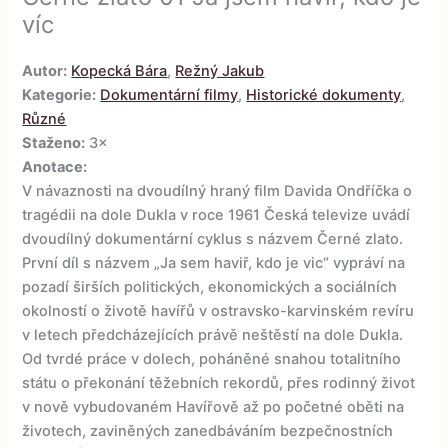
víc
Autor:
Kopecká Bára
,
Režný Jakub
Kategorie:
Dokumentární filmy
,
Historické dokumenty
,
Různé
Staženo:
3×
Anotace:
V návaznosti na dvoudílný hraný film Davida Ondříčka o
tragédii na dole Dukla v roce 1961 Česká televize uvádí
dvoudílný dokumentární cyklus s názvem Černé zlato.
První díl s názvem „Ja sem haviř, kdo je vic“ vypráví na
pozadí širších politických, ekonomických a sociálních
okolností o životě havířů v ostravsko-karvinském revíru
v letech předcházejících právě neštěstí na dole Dukla.
Od tvrdé práce v dolech, poháněné snahou totalitního
státu o překonání těžebních rekordů, přes rodinný život
v nově vybudovaném Havířově až po početné oběti na
životech, zaviněných zanedbáváním bezpečnostních