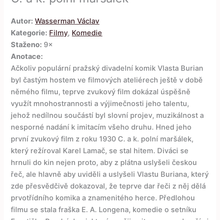
Autor:
Wasserman Václav
Kategorie:
Filmy
,
Komedie
Staženo:
9×
Anotace:
Ačkoliv populární pražský divadelní komik Vlasta Burian
byl častým hostem ve filmových ateliérech ještě v době
němého filmu, teprve zvukový film dokázal úspěšně
využít mnohostrannosti a výjimečnosti jeho talentu,
jehož nedílnou součástí byl slovní projev, muzikálnost a
nesporné nadání k imitacím všeho druhu. Hned jeho
první zvukový film z roku 1930 C. a k. polní maršálek,
který režíroval Karel Lamač, se stal hitem. Diváci se
hrnuli do kin nejen proto, aby z plátna uslyšeli českou
řeč, ale hlavně aby uviděli a uslyšeli Vlastu Buriana, který
zde přesvědčivě dokazoval, že teprve dar řeči z něj dělá
prvotřídního komika a znamenitého herce. Předlohou
filmu se stala fraška E. A. Longena, komedie o setníku