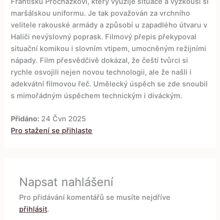
Františku Procházkovi, který využije situace a vyzkouší si
maršálskou uniformu. Je tak považován za vrchního
velitele rakouské armády a způsobí u zapadlého útvaru v
Haliči nevýslovný poprask. Filmový přepis překypoval
situační komikou i slovním vtipem, umocněným režijními
nápady. Film přesvědčivě dokázal, že čeští tvůrci si
rychle osvojili nejen novou technologii, ale že našli i
adekvátní filmovou řeč. Umělecký úspěch se zde snoubil
s mimořádným úspěchem technickým i diváckým.
Přidáno:
24 Čvn 2025
Pro stažení se přihlaste
Napsat nahlášení
Pro přidávání komentářů se musíte nejdříve
přihlásit
.